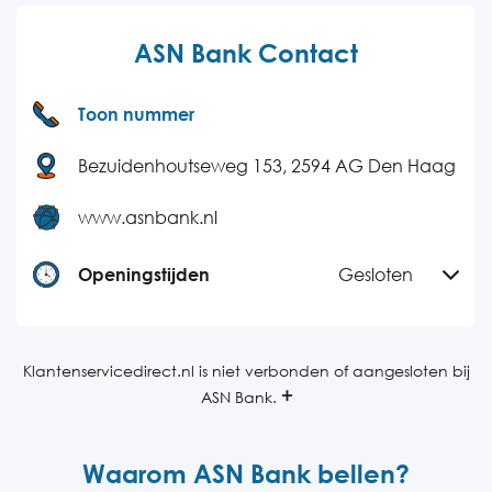
ASN Bank Contact
Toon nummer
Bezuidenhoutseweg 153, 2594 AG Den Haag
www.asnbank.nl
Openingstijden
Gesloten
Maandag
08:00-18:00
Dinsdag
08:00-18:00
Klantenservicedirect.nl is niet verbonden of aangesloten bij
ASN Bank.
Woensdag
08:00-18:00
Donderdag
08:00-18:00
Waarom ASN Bank bellen?
Vrijdag
08:00-18:00