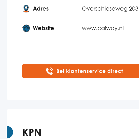
Adres
Overschieseweg 203
Website
www.caiway.nl
Bel klantenservice direct
KPN