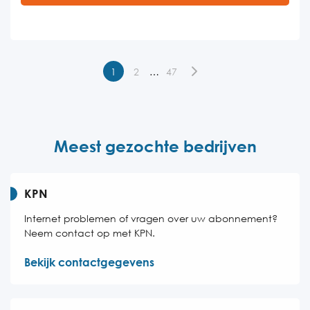
Dinsdag
09:00-17:00
Woensdag
09:00-17:00
Donderdag
09:00-17:00
1
2
…
47
Vrijdag
09:00-17:00
Zaterdag
Gesloten
Zondag
Gesloten
Meest gezochte bedrijven
KPN
Internet problemen of vragen over uw abonnement?
Neem contact op met KPN.
Bekijk contactgegevens