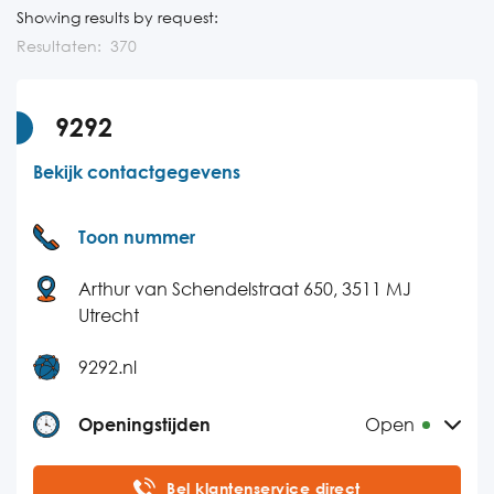
Showing results by request:
Resultaten:
370
9292
Bekijk contactgegevens
Toon nummer
Arthur van Schendelstraat 650, 3511 MJ
Utrecht
9292.nl
Openingstijden
Open
Maandag
07:00-21:30
Bel klantenservice direct