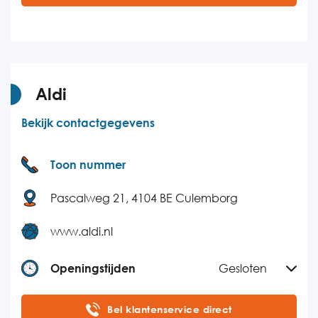
Dinsdag
10:00-16:00
Woensdag
10:00-16:00
Donderdag
10:00-16:00
Vrijdag
10:00-16:00
Aldi
Zaterdag
Gesloten
Bekijk contactgegevens
Zondag
Gesloten
Toon nummer
Pascalweg 21, 4104 BE Culemborg
www.aldi.nl
Openingstijden
Gesloten
Maandag
09:00-17:00
Bel klantenservice direct