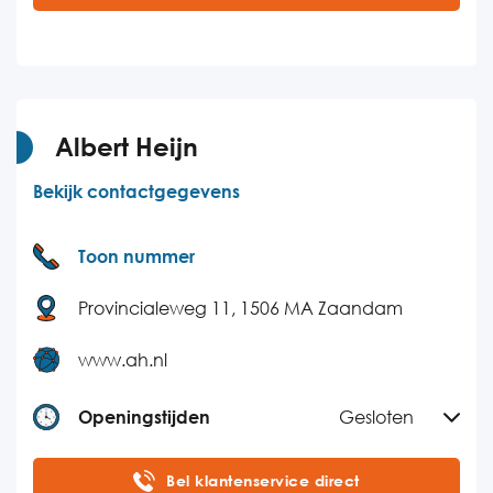
Dinsdag
Gesloten
Woensdag
12:00-19:00
Donderdag
Gesloten
Vrijdag
12:00-19:00
Albert Heijn
Zaterdag
09:00-19:00
Bekijk contactgegevens
Zondag
12:00-19:00
Toon nummer
Provincialeweg 11, 1506 MA Zaandam
www.ah.nl
Openingstijden
Gesloten
Maandag
10:00-16:00
Bel klantenservice direct