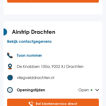
Dinsdag
09:00-17:00
Woensdag
09:00-17:00
Donderdag
09:00-17:00
Vrijdag
09:00-17:00
Airstrip Drachten
Zaterdag
Gesloten
Bekijk contactgegevens
Zondag
Gesloten
Toon nummer
De Knobben 100a, 9202 XJ Drachten
vliegvelddrachten.nl
Openingstijden
Open
Maandag
12:00-19:00
Bel klantenservice direct