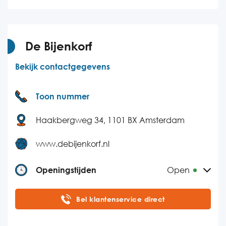
Woensdag
09:00-18:00
Donderdag
09:00-18:00
Vrijdag
09:00-18:00
De Bijenkorf
Zaterdag
Gesloten
Bekijk contactgegevens
Zondag
Gesloten
Toon nummer
Haakbergweg 34, 1101 BX Amsterdam
www.debijenkorf.nl
Openingstijden
Open
Maandag
08:00-21:00
Bel klantenservice direct
Dinsdag
08:00-21:00