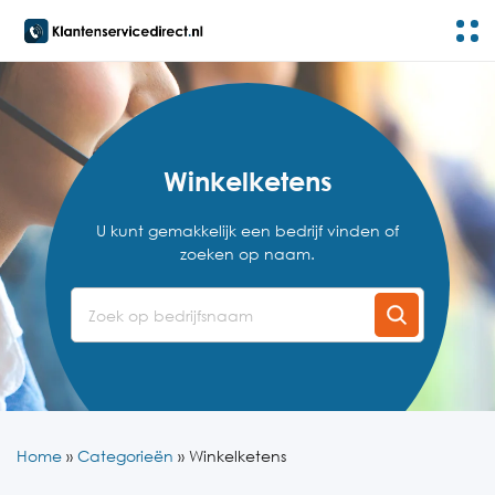
Winkelketens
U kunt gemakkelijk een bedrijf vinden of
zoeken op naam.
Home
»
Categorieën
»
Winkelketens