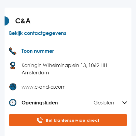
Donderdag
09:00-17:00
Vrijdag
09:00-17:00
C&A
Zaterdag
Gesloten
Bekijk contactgegevens
Zondag
Gesloten
Toon nummer
Koningin Wilhelminaplein 13, 1062 HH
Amsterdam
www.c-and-a.com
Openingstijden
Gesloten
Maandag
09:00-18:00
Bel klantenservice direct
Dinsdag
09:00-18:00