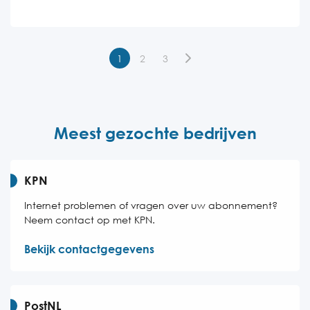
Woensdag
09:00-18:00
Donderdag
09:00-18:00
1
2
3
Vrijdag
09:00-18:00
Zaterdag
Gesloten
Zondag
Gesloten
Meest gezochte bedrijven
KPN
Internet problemen of vragen over uw abonnement?
Neem contact op met KPN.
Bekijk contactgegevens
PostNL