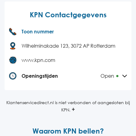
KPN Contactgegevens
Toon nummer
Wilhelminakade 123, 3072 AP Rotterdam
www.kpn.com
Openingstijden
Open
Maandag
08:00-20:00
Dinsdag
08:00-20:00
Klantenservicedirect.nl is niet verbonden of aangesloten bij
KPN.
Woensdag
08:00-20:00
Donderdag
08:00-20:00
Waarom KPN bellen?
Vrijdag
08:00-20:00