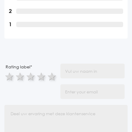
2
1
Rating label
*
1 star
2 stars
3 stars
4 stars
5 stars