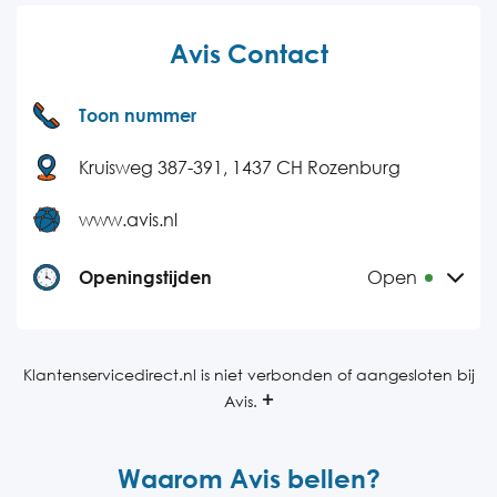
Avis Contact
Toon nummer
Kruisweg 387-391, 1437 CH Rozenburg
www.avis.nl
Openingstijden
Open
Maandag
09:00-17:00
Dinsdag
09:00-17:00
Klantenservicedirect.nl is niet verbonden of aangesloten bij
Avis.
Woensdag
09:00-17:00
Donderdag
09:00-17:00
Waarom Avis bellen?
Vrijdag
09:00-17:00