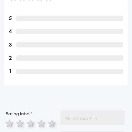
5
4
3
2
1
Rating label
*
1 star
2 stars
3 stars
4 stars
5 stars