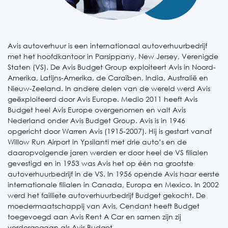
Avis autoverhuur is een internationaal autoverhuurbedrijf
met het hoofdkantoor in Parsippany, New Jersey, Verenigde
Staten (VS). De Avis Budget Group exploiteert Avis in Noord-
Amerika, Latijns-Amerika, de Caraïben, India, Australië en
Nieuw-Zeeland. In andere delen van de wereld werd Avis
geëxploiteerd door Avis Europe.
Medio 2011 heeft Avis
Budget heel Avis Europe overgenomen en valt Avis
Nederland onder Avis Budget Group.
Avis is in 1946
opgericht door Warren Avis (1915-2007). Hij is gestart vanaf
Willow Run Airport in Ypsilanti met drie auto’s en de
daaropvolgende jaren werden er door heel de VS filialen
gevestigd en in 1953 was Avis het op één na grootste
autoverhuurbedrijf in de VS. In 1956 opende Avis haar eerste
internationale filialen in Canada, Europa en Mexico.
In 2002
werd het failliete autoverhuurbedrijf Budget gekocht. De
moedermaatschappij van Avis, Cendant heeft Budget
toegevoegd aan Avis Rent A Car en samen zijn zij
verdergegaan als Avis Budget.