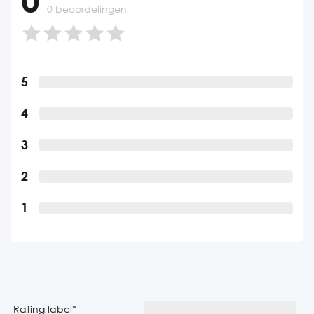
0 beoordelingen
5
4
3
2
1
Rating label
*