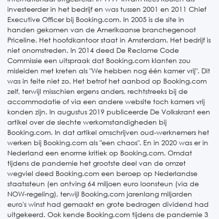
investeerder in het bedrijf en was tussen 2001 en 2011 Chief
Executive Officer bij Booking.com. In 2005 is de site in
handen gekomen van de Amerikaanse branchegenoot
Priceline. Het hoofdkantoor staat in Amsterdam. Het bedrijf is
niet onomstreden. In 2014 deed De Reclame Code
Commissie een uitspraak dat Booking.com klanten zou
misleiden met kreten als "We hebben nog één kamer vrij". Dit
was in feite niet zo. Het betrof het aanbod op Booking.com
zelf, terwijl misschien ergens anders, rechtstreeks bij de
accommodatie of via een andere website toch kamers vrij
konden zijn. In augustus 2019 publiceerde De Volkskrant een
artikel over de slechte werkomstandigheden bij
Booking.com. In dat artikel omschrijven oud-werknemers het
werken bij Booking.com als "een chaos". En in 2020 was er in
Nederland een enorme kritiek op Booking.com. Omdat
tijdens de pandemie het grootste deel van de omzet
wegviel deed Booking.com een beroep op Nederlandse
staatssteun (en ontving 64 miljoen euro loonsteun (via de
NOW-regeling), terwijl Booking.com jarenlang miljarden
euro's winst had gemaakt en grote bedragen dividend had
uitgekeerd. Ook kende Booking.com tijdens de pandemie 3