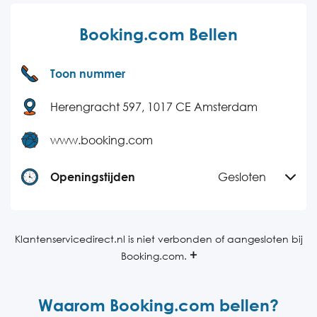
Booking.com Bellen
Toon nummer
Herengracht 597, 1017 CE Amsterdam
www.booking.com
Openingstijden
Gesloten
Maandag
24 uur bereikbaar
Dinsdag
24 uur bereikbaar
Klantenservicedirect.nl is niet verbonden of aangesloten bij
Booking.com.
Woensdag
24 uur bereikbaar
Donderdag
09:00-20:00
Waarom Booking.com bellen?
Vrijdag
09:00-20:00