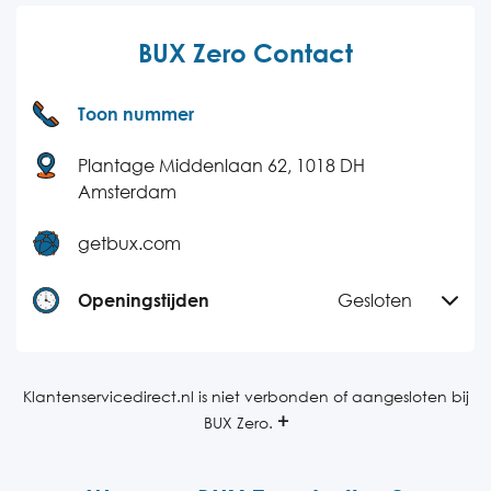
BUX Zero Contact
Toon nummer
Plantage Middenlaan 62, 1018 DH
Amsterdam
getbux.com
Openingstijden
Gesloten
Maandag
09:00-22:00
Dinsdag
09:00-22:00
Klantenservicedirect.nl is niet verbonden of aangesloten bij
BUX Zero.
Woensdag
09:00-22:00
Donderdag
09:00-22:00