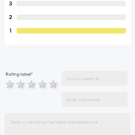
3
2
1
Rating label
*
1 star
2 stars
3 stars
4 stars
5 stars