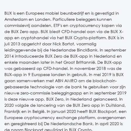
BUX is een Europees mobiel beursbedrijf en is gevestigd in
Amsterdam en Londen. Particuliere beleggers kunnen
commissievrij aandelen, ETF's en cryptocurrency kopen via
de BUX Zero app. BUX biedt CFD-handel aan via de BUX X-
app en cryptohandel via het BUX Crypto-platform. BUX is in
juli 2013 opgericht door Nick Bortot, voormalig
leidinggevende bij de Nederlandse BinckBank. In september
2014 introduceerde BUX Zero de BUX-app in Nederland en
enkele maanden later in het Groot Brittannië. De BUX-app
was gebaseerd op CFD-handel. In november 2018 was de
BUX-app in 9 Europese landen in gebruik. In mei 2019 is BUX
gaan samenwerken met ABN AMRO om de blockchain-
gebaseerde technologie van de bank te gebruiken voor zijn
nieuwe zero-commissie beleggingsapp en in september 2019
is deze nieuwe app, BUX Zero, in Nederland gelanceerd. In
2020 volgde de lancering van de BUX Zero app in Duitsland,
Frankrijk en in België. In januari 2020 heeft BUX Blockport, een
Europese cryptocurrency exchange platform, overgenomen
en geregistreerd bij De Nederlandsche Bank. In april 2020 is
de naam Blockport gewijzigd in BUX Crypto.