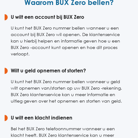
Waarom BUX Zero bellen?
Vrijdag
09:00-22:00
Zaterdag
U wilt een account bij BUX Zero
Gesloten
Zondag
Gesloten
U kunt het BUX Zero nummer bellen wanneer u een
account bij BUX Zero wil openen. De klantenservice
kan u hierbij helpen en informatie geven hoe u een
BUX Zero -account kunt openen en hoe dit proces
verloopt.
Wilt u geld opnemen of storten?
U kunt het BUX Zero nummer bellen wanneer u geld
wilt opnemen van/storten op uw BUX Zero -rekening.
BUX Zero klantenservice kan u meer informatie en
uitleg geven over het opnemen en storten van geld.
U wilt een klacht indienen
Bel het BUX Zero telefoonnummer wanneer u een
klacht heeft. BUX Zero klantenservice kan u meer