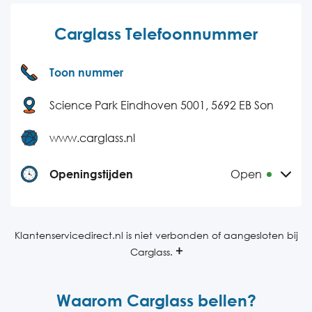
Carglass Telefoonnummer
Toon nummer
Science Park Eindhoven 5001, 5692 EB Son
www.carglass.nl
Openingstijden
Open
Maandag
24 uur bereikbaar
Dinsdag
24 uur bereikbaar
Klantenservicedirect.nl is niet verbonden of aangesloten bij
Carglass.
Woensdag
24 uur bereikbaar
Donderdag
24 uur bereikbaar
Waarom Carglass bellen?
Vrijdag
24 uur bereikbaar