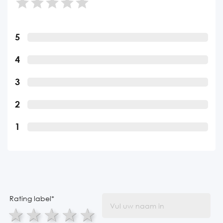
5
4
3
2
1
Rating label
*
1 star
2 stars
3 stars
4 stars
5 stars