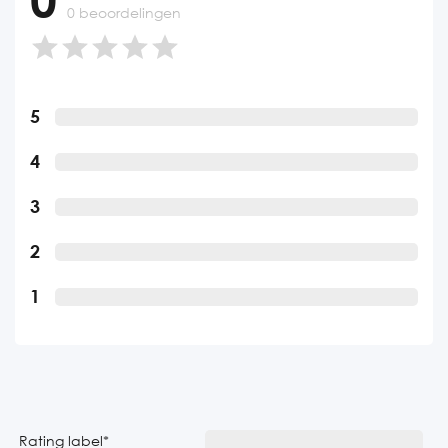
0 beoordelingen
5
4
3
2
1
Rating label
*