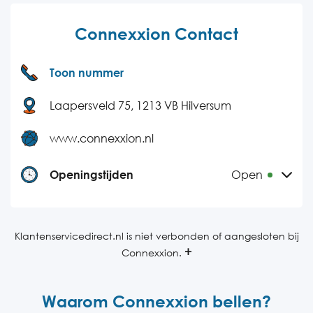
Connexxion Contact
Toon nummer
Laapersveld 75, 1213 VB Hilversum
www.connexxion.nl
Openingstijden
Open
Maandag
06:00-22:00
Dinsdag
06:00-22:00
Klantenservicedirect.nl is niet verbonden of aangesloten bij
Connexxion.
Woensdag
06:00-22:00
Donderdag
06:00-22:00
Waarom Connexxion bellen?
Vrijdag
06:00-22:00