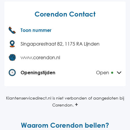
Corendon Contact
Toon nummer
Singaporestraat 82, 1175 RA Lijnden
www.corendon.nl
Openingstijden
Open
Maandag
09:00-21:00
Dinsdag
09:00-21:00
Klantenservicedirect.nl is niet verbonden of aangesloten bij
Corendon.
Woensdag
09:00-21:00
Donderdag
09:00-21:00
Waarom Corendon bellen?
Vrijdag
09:00-21:00