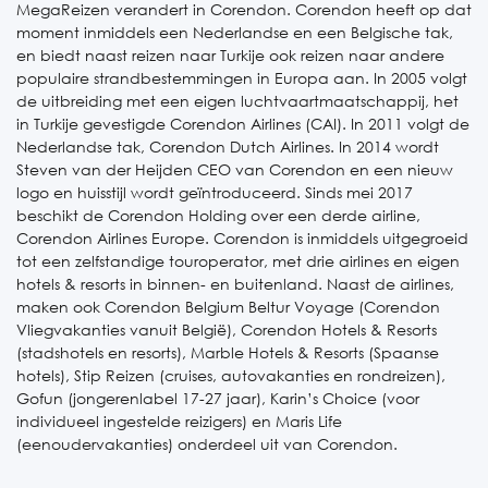
MegaReizen verandert in Corendon.
Corendon heeft op dat
moment inmiddels een Nederlandse en een Belgische tak,
en biedt naast reizen naar Turkije ook reizen naar andere
populaire strandbestemmingen in Europa aan.
In 2005 volgt
de uitbreiding met een eigen luchtvaartmaatschappij, het
in Turkije gevestigde Corendon Airlines (CAI). In 2011 volgt de
Nederlandse tak, Corendon Dutch Airlines. In 2014 wordt
Steven van der Heijden CEO van Corendon en een nieuw
logo en huisstijl wordt geïntroduceerd.
Sinds mei 2017
beschikt de Corendon Holding over een derde airline,
Corendon Airlines Europe. Corendon is inmiddels uitgegroeid
tot een zelfstandige touroperator, met drie airlines en eigen
hotels & resorts in binnen- en buitenland. Naast de airlines,
maken ook Corendon Belgium Beltur Voyage (Corendon
Vliegvakanties vanuit België), Corendon Hotels & Resorts
(stadshotels en resorts), Marble Hotels & Resorts (Spaanse
hotels), Stip Reizen (cruises, autovakanties en rondreizen),
Gofun (jongerenlabel 17-27 jaar), Karin’s Choice (voor
individueel ingestelde reizigers) en Maris Life
(eenoudervakanties) onderdeel uit van Corendon.