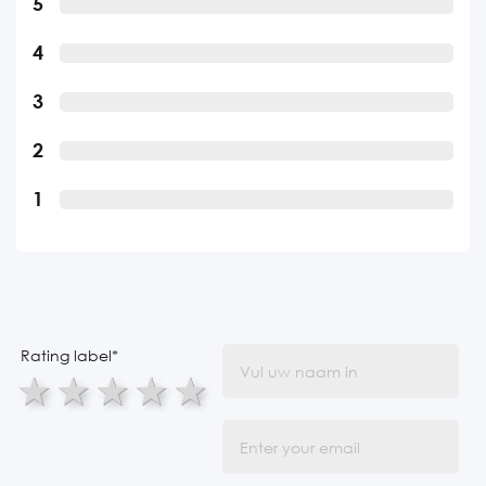
5
4
3
2
1
Rating label
*
1 star
2 stars
3 stars
4 stars
5 stars