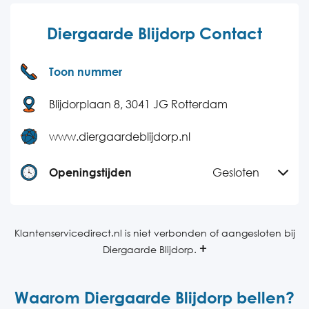
Diergaarde Blijdorp Contact
Toon nummer
Blijdorplaan 8, 3041 JG Rotterdam
www.diergaardeblijdorp.nl
Openingstijden
Gesloten
Maandag
09:00-17:00
Dinsdag
09:00-17:00
Klantenservicedirect.nl is niet verbonden of aangesloten bij
Diergaarde Blijdorp.
Woensdag
09:00-17:00
Donderdag
09:00-17:00
Waarom Diergaarde Blijdorp bellen?
Vrijdag
09:00-17:00