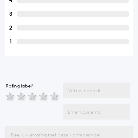
3
2
1
Rating label
*
1 star
2 stars
3 stars
4 stars
5 stars