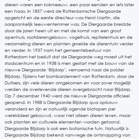
dieren waren een kokmeeuw, een paar eenden en iets later
een haas. In 1857 werd de Rotterdamsche Diergaarde
opgericht en de eerste directeur was Henri Martin, die
oorspronkelijk leeuwentemmer was. De Diergaarde breidde
door de jaren heen uit en met de komst van een groot
apenhuis, roofdierengebouw, vogelhuis, reptielenhuis en de
verzameling dieren en planten groeide de dierentuin verder
en verder. In 1937 nam het gemeentebestuur van
Rotterdam het besluit dat de Diergaarde weg moest uit het
stadscentrum en in 1938 is men gestart met de bouw van de
nieuwe Diergaarde ‘Blijdorp’, vernoemd naar de polder
Blijdorp. Tijdens het bombardement van Rotterdam, door de
Duitsers, zijn vele dieren omgekomen en voor zover mogelijk
werden de overlevende dieren overgebracht naar Blijdorp.
Op 7 december 1940 werd de nieuwe Diergaarde officieel
geopend. In 1988 is Diergaarde Blijdorp qua opbouw
veranderd en zijn er natuurlijk ogende biotopen per
werelddeel gebouwd, waar niet alleen dieren leven, maar
ook planten en culturele elementen worden getoond.
Diergaarde Blijdorp is ook een botanische tuin. Natuurlijk is
Diergaarde Blijdorp bekend vanwege de ontsnapping van