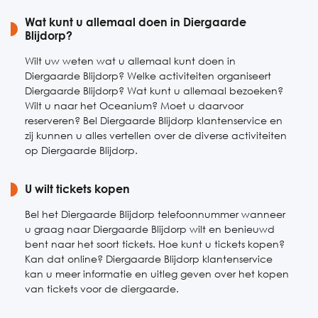
Zaterdag
Wat kunt u allemaal doen in Diergaarde
09:00-17:00
Blijdorp?
Zondag
09:00-17:00
Wilt uw weten wat u allemaal kunt doen in
Diergaarde Blijdorp? Welke activiteiten organiseert
Diergaarde Blijdorp? Wat kunt u allemaal bezoeken?
Wilt u naar het Oceanium? Moet u daarvoor
reserveren? Bel Diergaarde Blijdorp klantenservice en
zij kunnen u alles vertellen over de diverse activiteiten
op Diergaarde Blijdorp.
U wilt tickets kopen
Bel het Diergaarde Blijdorp telefoonnummer wanneer
u graag naar Diergaarde Blijdorp wilt en benieuwd
bent naar het soort tickets. Hoe kunt u tickets kopen?
Kan dat online? Diergaarde Blijdorp klantenservice
kan u meer informatie en uitleg geven over het kopen
van tickets voor de diergaarde.