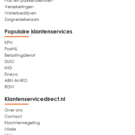
Post en pakketdiensten
Verzekeringen
Waterbedrijven
Zorgverzekeraars
Populaire klantenservices
KPN
PostNL
Belastingdienst
DUO
ING
Eneco
ABN AMRO
RDW
Klantenservicedirect.nl
Over ons
Contact
Klachtenregeling
Missie