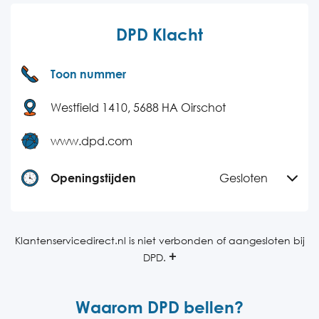
DPD Klacht
Toon nummer
Westfield 1410, 5688 HA Oirschot
www.dpd.com
Openingstijden
Gesloten
Maandag
08:00-17:30
Dinsdag
08:00-17:30
Klantenservicedirect.nl is niet verbonden of aangesloten bij
DPD.
Woensdag
08:00-17:30
Donderdag
08:00-17:30
Waarom DPD bellen?
Vrijdag
08:00-17:30