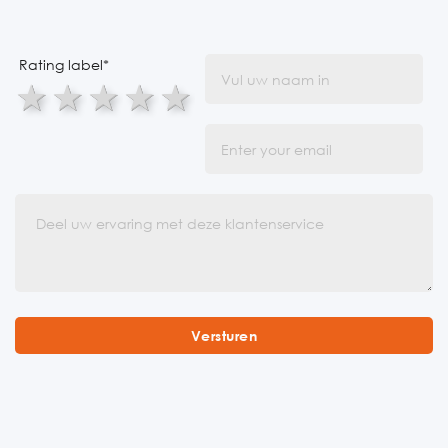
Rating label
*
1 star
2 stars
3 stars
4 stars
5 stars