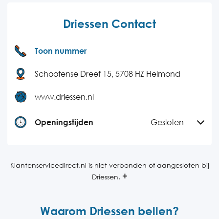
Driessen Contact
Toon nummer
Schootense Dreef 15, 5708 HZ Helmond
www.driessen.nl
Openingstijden
Gesloten
Maandag
07:00-19:30
Dinsdag
07:00-19:30
Klantenservicedirect.nl is niet verbonden of aangesloten bij
Driessen.
Woensdag
07:00-19:30
Donderdag
07:00-19:30
Waarom Driessen bellen?
Vrijdag
07:00-19:30