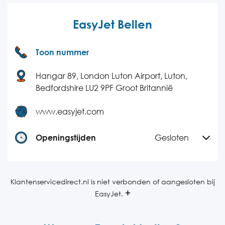
EasyJet Bellen
Toon nummer
Hangar 89, London Luton Airport, Luton,
Bedfordshire LU2 9PF Groot Britannië
www.easyjet.com
Openingstijden
Gesloten
Maandag
09:00-18:00
Dinsdag
09:00-18:00
Klantenservicedirect.nl is niet verbonden of aangesloten bij
EasyJet.
Woensdag
09:00-18:00
Donderdag
09:00-18:00