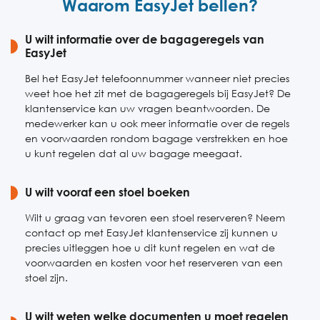
Waarom EasyJet bellen?
Vrijdag
09:00-18:00
Zaterdag
U wilt informatie over de bagageregels van
Gesloten
EasyJet
Zondag
Gesloten
Bel het EasyJet telefoonnummer wanneer niet precies
weet hoe het zit met de bagageregels bij EasyJet? De
klantenservice kan uw vragen beantwoorden. De
medewerker kan u ook meer informatie over de regels
en voorwaarden rondom bagage verstrekken en hoe
u kunt regelen dat al uw bagage meegaat.
U wilt vooraf een stoel boeken
Wilt u graag van tevoren een stoel reserveren? Neem
contact op met EasyJet klantenservice zij kunnen u
precies uitleggen hoe u dit kunt regelen en wat de
voorwaarden en kosten voor het reserveren van een
stoel zijn.
U wilt weten welke documenten u moet regelen