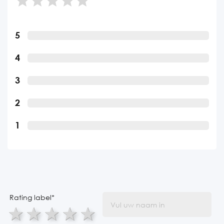
5
4
3
2
1
Rating label
*
1 star
2 stars
3 stars
4 stars
5 stars