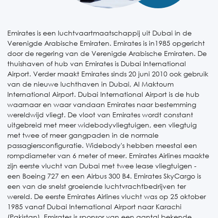
Emirates is een luchtvaartmaatschappij uit Dubai in de
Verenigde Arabische Emiraten. Emirates is in1985 opgericht
door de regering van de Verenigde Arabische Emiraten. De
thuishaven of hub van Emirates is Dubai International
Airport. Verder maakt Emirates sinds 20 juni 2010 ook gebruik
van de nieuwe luchthaven in Dubai, Al Maktoum
International Airport. Dubai International Airport is de hub
waarnaar en waar vandaan Emirates naar bestemming
wereldwijd vliegt. De vloot van Emirates wordt constant
uitgebreid met meer widebodyvliegtuigen, een vliegtuig
met twee of meer gangpaden in de normale
passagiersconfiguratie. Widebody's hebben meestal een
rompdiameter van 6 meter of meer. Emirates Airlines maakte
zijn eerste vlucht van Dubai met twee lease vliegtuigen -
een Boeing 727 en een Airbus 300 B4. Emirates SkyCargo is
een van de snelst groeiende luchtvrachtbedrijven ter
wereld. De eerste Emirates Airlines vlucht was op 25 oktober
1985 vanaf Dubai International Airport naar Karachi
(Pakistan). Emirates is sponsor van een aantal bekende