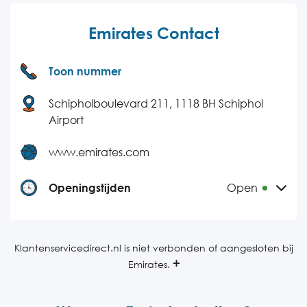
Emirates Contact
Toon nummer
Schipholboulevard 211, 1118 BH Schiphol
Airport
www.emirates.com
Openingstijden
Open
Maandag
24 uur bereikbaar
Dinsdag
24 uur bereikbaar
Klantenservicedirect.nl is niet verbonden of aangesloten bij
Emirates.
Woensdag
24 uur bereikbaar
Donderdag
24 uur bereikbaar