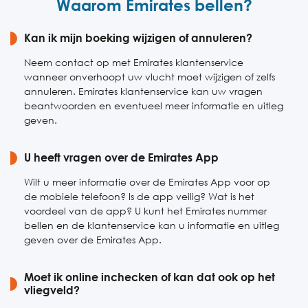
Waarom Emirates bellen?
Vrijdag
24 uur bereikbaar
Zaterdag
Kan ik mijn boeking wijzigen of annuleren?
24 uur bereikbaar
Zondag
24 uur bereikbaar
Neem contact op met Emirates klantenservice
wanneer onverhoopt uw vlucht moet wijzigen of zelfs
annuleren. Emirates klantenservice kan uw vragen
beantwoorden en eventueel meer informatie en uitleg
geven.
U heeft vragen over de Emirates App
Wilt u meer informatie over de Emirates App voor op
de mobiele telefoon? Is de app veilig? Wat is het
voordeel van de app? U kunt het Emirates nummer
bellen en de klantenservice kan u informatie en uitleg
geven over de Emirates App.
Moet ik online inchecken of kan dat ook op het
vliegveld?