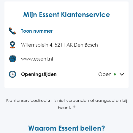
Mijn Essent Klantenservice
Toon nummer
Willemsplein 4, 5211 AK Den Bosch
www.essent.nl
Openingstijden
Open
Maandag
08:00-18:00
Dinsdag
08:00-18:00
Klantenservicedirect.nl is niet verbonden of aangesloten bij
Essent.
Woensdag
08:00-18:00
Donderdag
08:00-18:00
Waarom Essent bellen?
Vrijdag
08:00-18:00