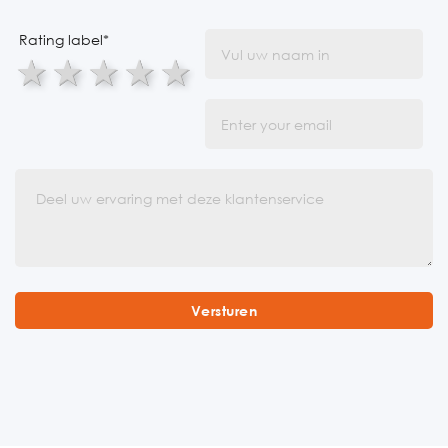
Rating label
*
1 star
2 stars
3 stars
4 stars
5 stars