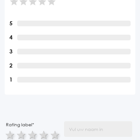
5
4
3
2
1
Rating label
*
1 star
2 stars
3 stars
4 stars
5 stars