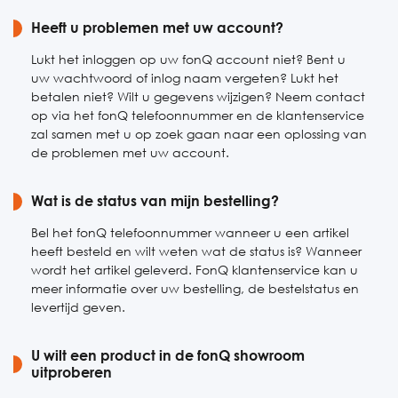
Zaterdag
Heeft u problemen met uw account?
10:00-17:00
Zondag
10:00-17:00
Lukt het inloggen op uw fonQ account niet? Bent u
uw wachtwoord of inlog naam vergeten? Lukt het
betalen niet? Wilt u gegevens wijzigen? Neem contact
op via het fonQ telefoonnummer en de klantenservice
zal samen met u op zoek gaan naar een oplossing van
de problemen met uw account.
Wat is de status van mijn bestelling?
Bel het fonQ telefoonnummer wanneer u een artikel
heeft besteld en wilt weten wat de status is? Wanneer
wordt het artikel geleverd. FonQ klantenservice kan u
meer informatie over uw bestelling, de bestelstatus en
levertijd geven.
U wilt een product in de fonQ showroom
uitproberen