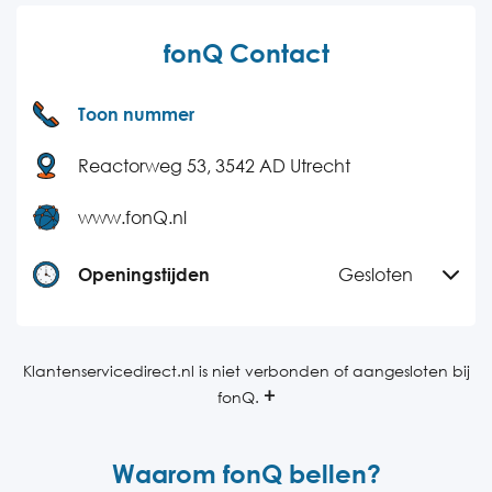
fonQ Contact
Toon nummer
Reactorweg 53, 3542 AD Utrecht
www.fonQ.nl
Openingstijden
Gesloten
Maandag
09:00-22:00
Dinsdag
09:00-22:00
Klantenservicedirect.nl is niet verbonden of aangesloten bij
fonQ.
Woensdag
09:00-22:00
Donderdag
09:00-22:00
Waarom fonQ bellen?
Vrijdag
09:00-22:00