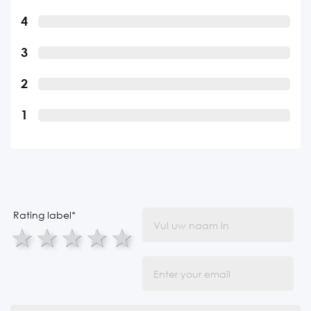
4
3
2
1
Rating label
*
1 star
2 stars
3 stars
4 stars
5 stars