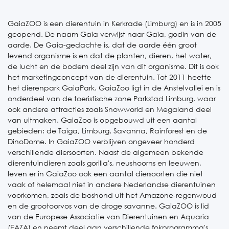
GaiaZOO is een dierentuin in Kerkrade (Limburg) en is in 2005
geopend. De naam Gaia verwijst naar Gaia, godin van de
aarde. De Gaia-gedachte is, dat de aarde één groot
levend organisme is en dat de planten, dieren, het water,
de lucht en de bodem deel zijn van dit organisme. Dit is ook
het marketingconcept van de dierentuin. Tot 2011 heette
het dierenpark GaiaPark. GaiaZoo ligt in de Anstelvallei en is
onderdeel van de toeristische zone Parkstad Limburg, waar
ook andere attracties zoals Snowworld en Megaland deel
van uitmaken. GaiaZoo is opgebouwd uit een aantal
gebieden: de Taiga, Limburg, Savanna, Rainforest en de
DinoDome. In GaiaZOO verblijven ongeveer honderd
verschillende diersoorten. Naast de algemeen bekende
dierentuindieren zoals gorilla's, neushoorns en leeuwen,
leven er in GaiaZoo ook een aantal diersoorten die niet
vaak of helemaal niet in andere Nederlandse dierentuinen
voorkomen, zoals de boshond uit het Amazone-regenwoud
en de grootoorvos van de droge savanne. GaiaZOO is lid
van de Europese Associatie van Dierentuinen en Aquaria
(EAZA) en neemt deel aan verschillende fokprogramma's.