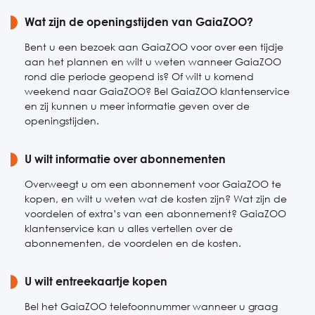
Zaterdag
Wat zijn de openingstijden van GaiaZOO?
10:00-17:00
Zondag
10:00-17:00
Bent u een bezoek aan GaiaZOO voor over een tijdje
aan het plannen en wilt u weten wanneer GaiaZOO
rond die periode geopend is? Of wilt u komend
weekend naar GaiaZOO? Bel GaiaZOO klantenservice
en zij kunnen u meer informatie geven over de
openingstijden.
U wilt informatie over abonnementen
Overweegt u om een abonnement voor GaiaZOO te
kopen, en wilt u weten wat de kosten zijn? Wat zijn de
voordelen of extra’s van een abonnement? GaiaZOO
klantenservice kan u alles vertellen over de
abonnementen, de voordelen en de kosten.
U wilt entreekaartje kopen
Bel het GaiaZOO telefoonnummer wanneer u graag