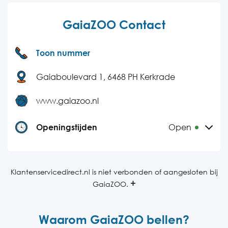
GaiaZOO Contact
Toon nummer
Gaiaboulevard 1, 6468 PH Kerkrade
www.gaiazoo.nl
Openingstijden
Open
Maandag
10:00-17:00
Dinsdag
10:00-17:00
Klantenservicedirect.nl is niet verbonden of aangesloten bij
GaiaZOO.
Woensdag
10:00-17:00
Donderdag
10:00-17:00
Waarom GaiaZOO bellen?
Vrijdag
10:00-17:00