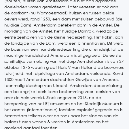
(houten) huizen van Amsterdam die niet aan agrarische
doeleinden waren gerelateerd. Later verrezen er ook aan
de oostkant (nu Warmoesstraat) huizen en tussen beide
oevers werd, rond 1250, een dam met sluizen gebouwd (de
huidige Dam). Amsterdam betekent dam in de Amstel. De
monding van de Amstel, het huidige Damrak, werd zo de
eerste zeehaven van de kleine nederzetting. Het Rokin, aan
de landzijde van de Dam, werd een binnenhaven. Dit werd
de basis van een handelsnederzetting die uiteindelijk tot de
machtige handelsstad Amsterdam is uitgegroeid. De eerste
schriftelijke vermelding van het dorp Aemstelledam is van 27
oktober 1275 waarin graaf Floris V van Holland de bewoners
tolvrijheid, het tolprivilege van Amsterdam, verleende. Rond
1300 heeft Amsterdam stadrechten Gewijde van Avesnes,
toenmalig bisschop van Utrecht. Amsterdam decennialang
een belangrijke toeristische bestemming voor toeristen van
over de hele wereld. Sinds ongeveer 2013, na de
heropening van het Rijksmuseum en het Stedelijk Museum is
het aantal (internationale) toeristen explosief gegroeid en is
Amsterdam telkens weer op zoek naar het vinden van de
balans tussen wonen & werken in Amsterdam en het
groeiend aantaal toeristen.