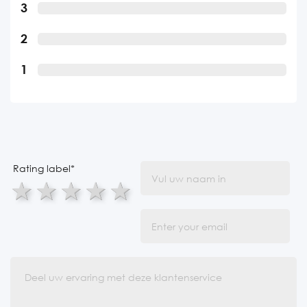
3
2
1
Rating label
*
1 star
2 stars
3 stars
4 stars
5 stars