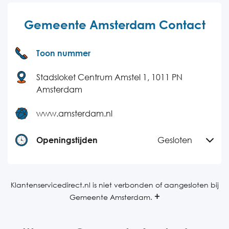
Gemeente Amsterdam Contact
Toon nummer
Stadsloket Centrum Amstel 1, 1011 PN
Amsterdam
www.amsterdam.nl
Openingstijden
Gesloten
Maandag
08:00-18:00
Dinsdag
08:00-18:00
Klantenservicedirect.nl is niet verbonden of aangesloten bij
Gemeente Amsterdam.
Woensdag
08:00-18:00
Donderdag
08:00-18:00