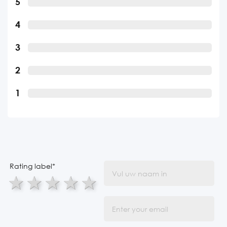
5
4
3
2
1
Rating label
*
1 star
2 stars
3 stars
4 stars
5 stars