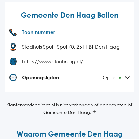
Gemeente Den Haag Bellen
Toon nummer
Stadhuis Spui - Spui 70, 2511 BT Den Haag
https://www.denhaag.nl/
Openingstijden
Open
Maandag
08:30-17:00
Dinsdag
08:30-17:00
Klantenservicedirect.nl is niet verbonden of aangesloten bij
Gemeente Den Haag.
Woensdag
08:30-17:00
Donderdag
08:30-17:00
Waarom Gemeente Den Haag
Vrijdag
08:30-17:00