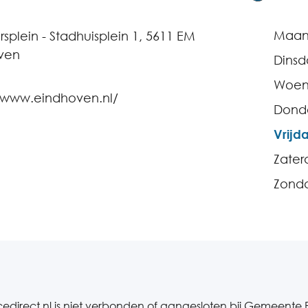
Maa
splein - Stadhuisplein 1, 5611 EM
ven
Dins
Woen
//www.eindhoven.nl/
Dond
Vrijd
Zater
Zond
cedirect.nl is niet verbonden of aangesloten bij Gemeente