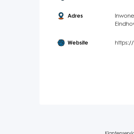
Adres
Inwoner
Eindho
Website
https:
Klantenservi