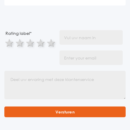
Rating label
*
1 star
2 stars
3 stars
4 stars
5 stars