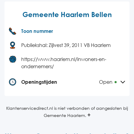
Gemeente Haarlem Bellen
Toon nummer
Publiekshal: Zijlvest 39, 2011 VB Haarlem
https://www.haarlem.nl/inwoners-en-
ondernemers/
Openingstijden
Open
Maandag
08:30-16:30
Dinsdag
08:30-16:30
Klantenservicedirect.nl is niet verbonden of aangesloten bij
Gemeente Haarlem.
Woensdag
08:30-16:30
Donderdag
08:30-16:30