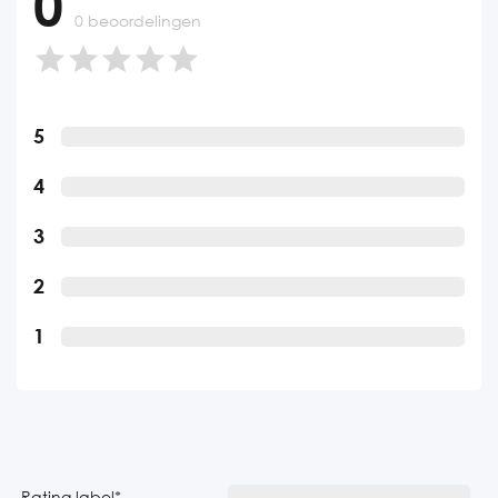
0
0 beoordelingen
5
4
3
2
1
Rating label
*