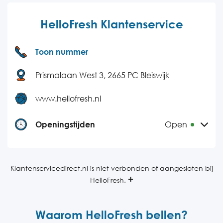
HelloFresh Klantenservice
Toon nummer
Prismalaan West 3, 2665 PC Bleiswijk
www.hellofresh.nl
Openingstijden
Open
Maandag
08:00-23:00
Dinsdag
08:00-23:00
Klantenservicedirect.nl is niet verbonden of aangesloten bij
HelloFresh.
Woensdag
08:00-23:00
Donderdag
08:00-22:00
Waarom HelloFresh bellen?
Vrijdag
08:00-20:00