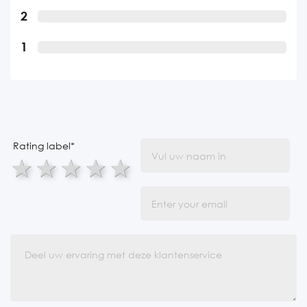
2
1
Rating label
*
1 star
2 stars
3 stars
4 stars
5 stars