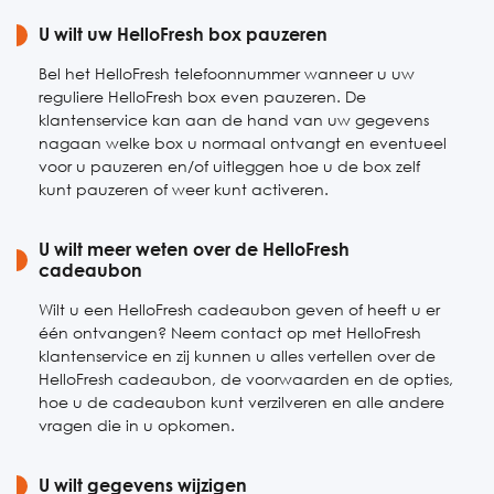
Zaterdag
U wilt uw HelloFresh box pauzeren
08:00-22:00
Zondag
09:00-22:00
Bel het HelloFresh telefoonnummer wanneer u uw
reguliere HelloFresh box even pauzeren. De
klantenservice kan aan de hand van uw gegevens
nagaan welke box u normaal ontvangt en eventueel
voor u pauzeren en/of uitleggen hoe u de box zelf
kunt pauzeren of weer kunt activeren.
U wilt meer weten over de HelloFresh
cadeaubon
Wilt u een HelloFresh cadeaubon geven of heeft u er
één ontvangen? Neem contact op met HelloFresh
klantenservice en zij kunnen u alles vertellen over de
HelloFresh cadeaubon, de voorwaarden en de opties,
hoe u de cadeaubon kunt verzilveren en alle andere
vragen die in u opkomen.
U wilt gegevens wijzigen