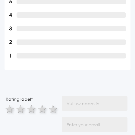
5
4
3
2
1
Rating label
*
1 star
2 stars
3 stars
4 stars
5 stars