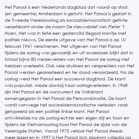
Het Parool is een Nederlands dagblad dat vooral op stad
(en gemeente) Amsterdam is gericht. Het Parool is gestart in
de Tweede Wereldoorlog als sociaaldemocratisch getinte
verzetskrant onder de naam De nieuwsbrief van Pieter ’t
Hoen. Het was in feite een gestencild illegaal krantje met
politiek nieuws. De eerste uitgave van Het Parool is op 10
februari 1941 verschenen. Het uitgeven van Het Parool
tijdens de oorlog was gevaarlijk en uit onderzoek blijkt dat in
totaal bijna 80 medewerkers van Het Parool de oorlog niet
hebben overleefd. Ook vele drukkers en verspreiders van Het
Parool werden gearresteerd en ter dood veroordeeld. Na de
oorlog werd Het Parool een succesvol dagblad. De krant
was populair, mede dankzij haar oorlogsverleden. In 1968
zijn Het Parool en de concurrent de Volkskrant
samengegaan in Het Parool de Perscombinatie. De krant
wordt vanwege het sociaaldemocratische verleden vaak
getypeerd als een politiek linkse krant. Het Parool
ontwikkelde na de oorlog echter een eigen stijl en toon en
tijdens de Vietnamoorlog koos Het Parool de zijde van de
Verenigde Staten. Vanaf 1975 verloor Het Parool steeds
meer lezers en in 1997 is Het Parool zich daarom volledig op