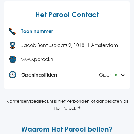
Het Parool Contact
Toon nummer
Jacob Bontiusplaats 9, 1018 LL Amsterdam
www.parool.nl
Openingstijden
Open
Maandag
08:30-21:00
Dinsdag
08:30-21:00
Klantenservicedirect.nl is niet verbonden of aangesloten bij
Het Parool.
Woensdag
08:30-21:00
Donderdag
08:30-21:00
Waarom Het Parool bellen?
Vrijdag
08:30-21:00