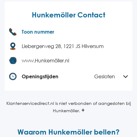
Hunkemöller Contact
Toon nummer
Liebergerweg 28, 1221 JS Hilversum
www.Hunkemöller.nl
Openingstijden
Gesloten
Maandag
09:00-20:00
Dinsdag
09:00-20:00
Klantenservicedirect.nl is niet verbonden of aangesloten bij
Hunkemöller.
Woensdag
09:00-20:00
Donderdag
09:00-20:00
Waarom Hunkemöller bellen?
Vrijdag
09:00-20:00