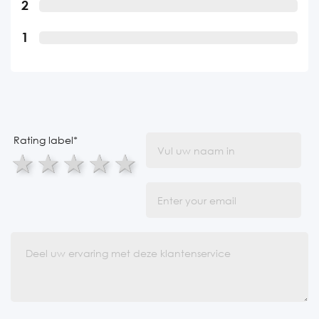
2
1
Rating label
*
1 star
2 stars
3 stars
4 stars
5 stars