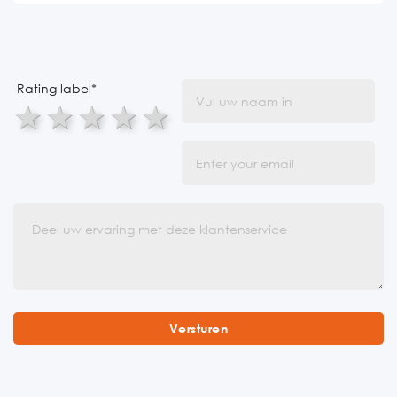
Rating label
*
1 star
2 stars
3 stars
4 stars
5 stars