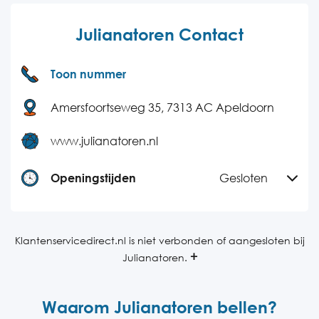
Julianatoren Contact
Toon nummer
Amersfoortseweg 35, 7313 AC Apeldoorn
www.julianatoren.nl
Openingstijden
Gesloten
Maandag
08:00-17:00
Dinsdag
08:00-17:00
Klantenservicedirect.nl is niet verbonden of aangesloten bij
Julianatoren.
Woensdag
08:00-17:00
Donderdag
08:00-17:00
Waarom Julianatoren bellen?
Vrijdag
08:00-17:00