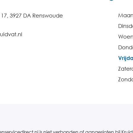
Maa
g 17, 3927 DA Renswoude
Dins
uidvat.nl
Woen
Dond
Vrijd
Zater
Zond
enservicedirect.nl is niet verbonden of aangesloten bij Krui