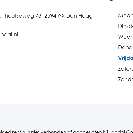
Maa
enhoutseweg 78, 2594 AX Den Haag
Dins
ndal.nl
Woen
Dond
Vrijd
Zater
Zond
icedirect.nl is niet verbonden of aangesloten bij Landal G