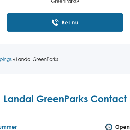
GreenParks?
Bel nu
pings
»
Landal GreenParks
Landal GreenParks Contact
nummer
Openi