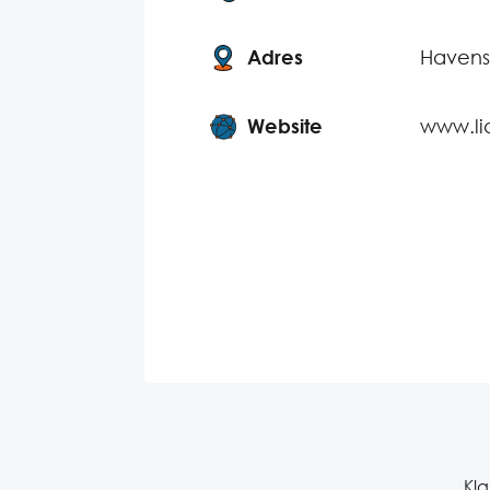
Adres
Havenst
Website
www.lid
Kla