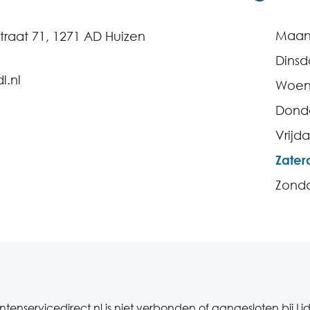
Maa
raat 71, 1271 AD Huizen
Dins
l.nl
Woen
Dond
Vrijd
Zater
Zond
ntenservicedirect.nl is niet verbonden of aangesloten bij Lid