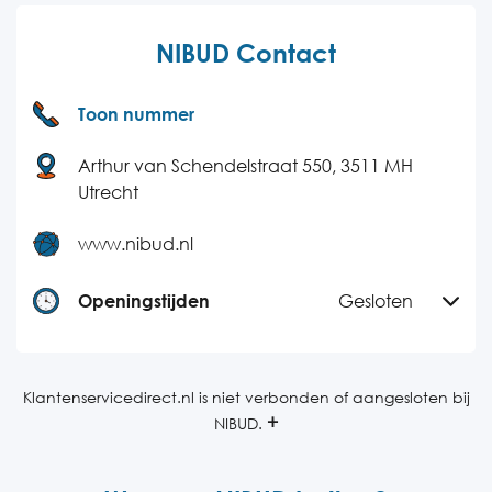
NIBUD Contact
Toon nummer
Arthur van Schendelstraat 550, 3511 MH
Utrecht
www.nibud.nl
Openingstijden
Gesloten
Maandag
Gesloten
Dinsdag
09:00-12:00
Klantenservicedirect.nl is niet verbonden of aangesloten bij
NIBUD.
Woensdag
Gesloten
Donderdag
09:00-12:00