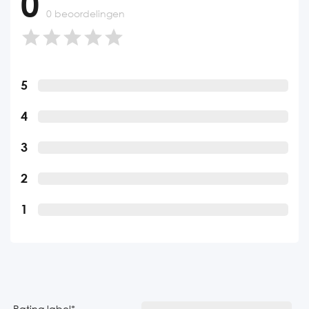
0
0 beoordelingen
5
4
3
2
1
Rating label
*