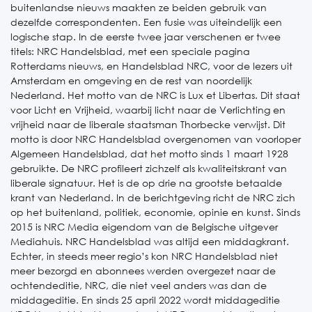
buitenlandse nieuws maakten ze beiden gebruik van
dezelfde correspondenten. Een fusie was uiteindelijk een
logische stap. In de eerste twee jaar verschenen er twee
titels: NRC Handelsblad, met een speciale pagina
Rotterdams nieuws, en Handelsblad NRC, voor de lezers uit
Amsterdam en omgeving en de rest van noordelijk
Nederland. Het motto van de NRC is Lux et Libertas. Dit staat
voor Licht en Vrijheid, waarbij licht naar de Verlichting en
vrijheid naar de liberale staatsman Thorbecke verwijst. Dit
motto is door NRC Handelsblad overgenomen van voorloper
Algemeen Handelsblad, dat het motto sinds 1 maart 1928
gebruikte. De NRC profileert zichzelf als kwaliteitskrant van
liberale signatuur. Het is de op drie na grootste betaalde
krant van Nederland. In de berichtgeving richt de NRC zich
op het buitenland, politiek, economie, opinie en kunst. Sinds
2015 is NRC Media eigendom van de Belgische uitgever
Mediahuis. NRC Handelsblad was altijd een middagkrant.
Echter, in steeds meer regio’s kon NRC Handelsblad niet
meer bezorgd en abonnees werden overgezet naar de
ochtendeditie, NRC, die niet veel anders was dan de
middageditie. En sinds 25 april 2022 wordt middageditie