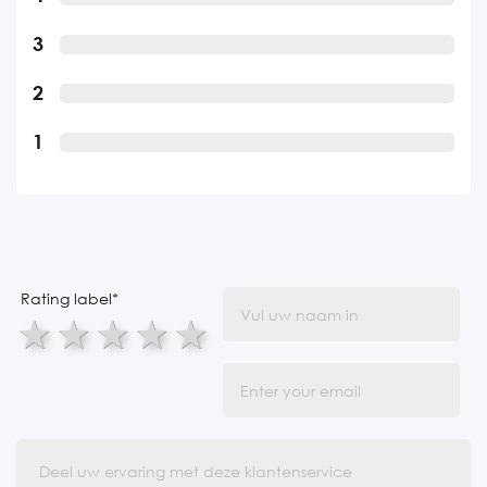
3
2
1
Rating label
*
1 star
2 stars
3 stars
4 stars
5 stars