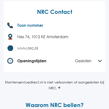
NRC Contact
Toon nummer
Nes 76, 1012 KE Amsterdam
www.nrc.nl
Openingstijden
Gesloten
Maandag
08:30-18:00
Dinsdag
08:30-18:00
Klantenservicedirect.nl is niet verbonden of aangesloten bij
NRC.
Woensdag
08:30-18:00
Donderdag
08:30-18:00
Waarom NRC bellen?
Vrijdag
08:30-18:00