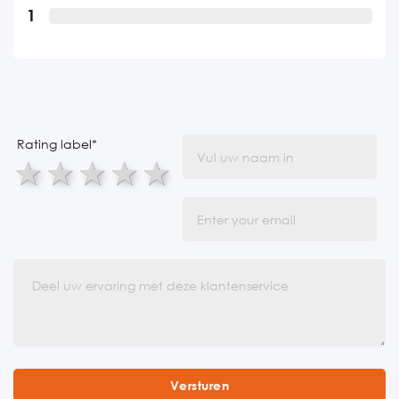
1
Rating label
*
1 star
2 stars
3 stars
4 stars
5 stars