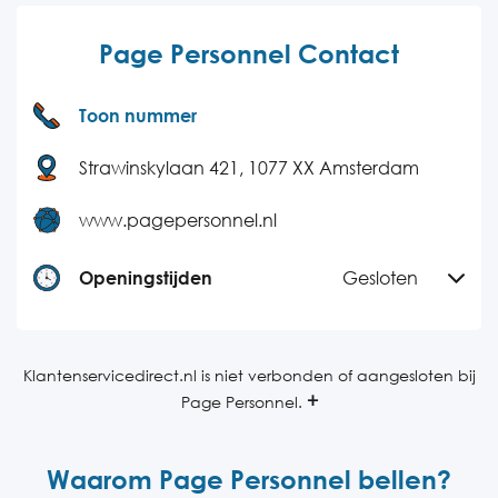
Page Personnel Contact
Toon nummer
Strawinskylaan 421, 1077 XX Amsterdam
www.pagepersonnel.nl
Openingstijden
Gesloten
Maandag
08:00-18:00
Dinsdag
08:00-18:00
Klantenservicedirect.nl is niet verbonden of aangesloten bij
Page Personnel.
Woensdag
08:00-18:00
Donderdag
08:00-18:00
Waarom Page Personnel bellen?
Vrijdag
08:00-18:00