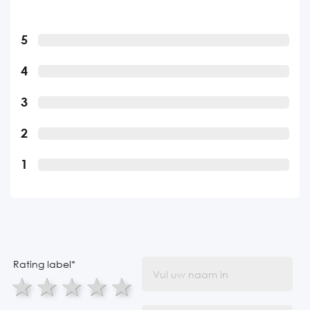
5
4
3
2
1
Rating label
*
1 star
2 stars
3 stars
4 stars
5 stars