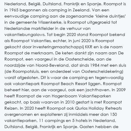
Nederland, België, Duitsland, Frankrijk en Spanje. Roompot is
in 1965 begonnen als camping in Zeeland. Van een
eenvoudige camping aan de zogenaamde ‘kleine duintjes’
in de gemeente Wissenkerke, is Roompot uitgegroeid tot
Nederlandse marktleider in de verhuur van
vakantiebungalows. Tot begin 2020 stond Roompot bekend
als Roompot Vakanties, echter, in juni 2020 is Roompot
gekocht door investeringsmaatschappij KKR en is de naam
Roompot de merknaam. De keten dankt zijn naam aan De
Roompot, een vaargeul in de Oosterschelde, aan de
noordzijde van Noord-Beveland, dat sinds 1984 met een sluis
(de Roompotsluis, een onderdeel van Oosterscheldekering)
wordt afgesloten. Dit is waar de camping en tegenwoordig
ook vakantiepark Roompot Beach Resort liggen. Roompot
beheert hier, aan de vaargeul, ook een jachthaven. In 2009
heeft Roompot de van Hogenboom Vakantieparken
gekocht, op basis waarvan in 2010 gestart is met Roompot
Reizen. In 2020 heeft Roompot ook Qurios Holiday Retreats
overgenomen en exploiteren zij inmiddels meer dan 150
vakantieparken, 11 campings en 5 hotels in Nederland,
Duitsland, België, Frankrijk en Spanje. Gasten hebben de