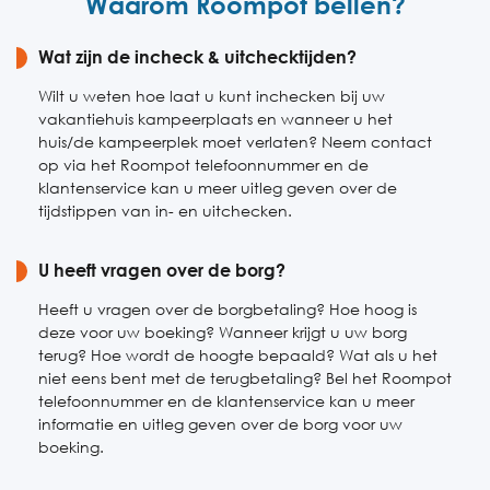
Waarom Roompot bellen?
Vrijdag
08:30-20:30
Zaterdag
Wat zijn de incheck & uitchecktijden?
08:30-20:30
Zondag
08:30-20:30
Wilt u weten hoe laat u kunt inchecken bij uw
vakantiehuis kampeerplaats en wanneer u het
huis/de kampeerplek moet verlaten? Neem contact
op via het Roompot telefoonnummer en de
klantenservice kan u meer uitleg geven over de
tijdstippen van in- en uitchecken.
U heeft vragen over de borg?
Heeft u vragen over de borgbetaling? Hoe hoog is
deze voor uw boeking? Wanneer krijgt u uw borg
terug? Hoe wordt de hoogte bepaald? Wat als u het
niet eens bent met de terugbetaling? Bel het Roompot
telefoonnummer en de klantenservice kan u meer
informatie en uitleg geven over de borg voor uw
boeking.