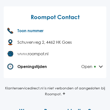
Roompot Contact
Toon nummer
Schuverweg 2, 4462 HK Goes
www.roompot.nl
Openingstijden
Open
Maandag
08:30-20:30
Dinsdag
08:30-20:30
Klantenservicedirect.nl is niet verbonden of aangesloten bij
Roompot.
Woensdag
08:30-20:30
Donderdag
08:30-20:30