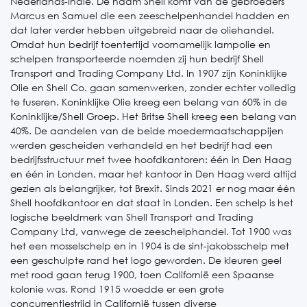
Nederlands-Indië. De naam Shell komt van de gebroeders
Marcus en Samuel die een zeeschelpenhandel hadden en
dat later verder hebben uitgebreid naar de oliehandel.
Omdat hun bedrijf toentertijd voornamelijk lampolie en
schelpen transporteerde noemden zij hun bedrijf Shell
Transport and Trading Company Ltd. In 1907 zijn Koninklijke
Olie en Shell Co. gaan samenwerken, zonder echter volledig
te fuseren. Koninklijke Olie kreeg een belang van 60% in de
Koninklijke/Shell Groep. Het Britse Shell kreeg een belang van
40%. De aandelen van de beide moedermaatschappijen
werden gescheiden verhandeld en het bedrijf had een
bedrijfsstructuur met twee hoofdkantoren: één in Den Haag
en één in Londen, maar het kantoor in Den Haag werd altijd
gezien als belangrijker, tot Brexit. Sinds 2021 er nog maar één
Shell hoofdkantoor en dat staat in Londen. Een schelp is het
logische beeldmerk van Shell Transport and Trading
Company Ltd, vanwege de zeeschelphandel. Tot 1900 was
het een mosselschelp en in 1904 is de sint-jakobsschelp met
een geschulpte rand het logo geworden. De kleuren geel
met rood gaan terug 1900, toen Californië een Spaanse
kolonie was. Rond 1915 woedde er een grote
concurrentiestrijd in Californië tussen diverse