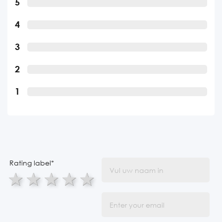
5
4
3
2
1
Rating label
*
1 star
2 stars
3 stars
4 stars
5 stars