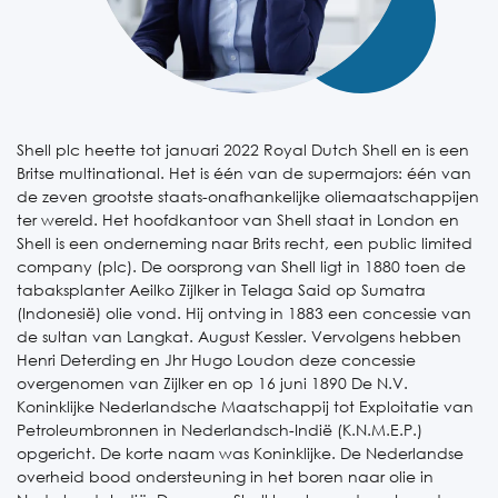
Shell plc heette tot januari 2022 Royal Dutch Shell en is een
Britse multinational. Het is één van de supermajors: één van
de zeven grootste staats-onafhankelijke oliemaatschappijen
ter wereld. Het hoofdkantoor van Shell staat in London en
Shell is een onderneming naar Brits recht, een public limited
company (plc). De oorsprong van Shell ligt in 1880 toen de
tabaksplanter Aeilko Zijlker in Telaga Said op Sumatra
(Indonesië) olie vond. Hij ontving in 1883 een concessie van
de sultan van Langkat. August Kessler. Vervolgens hebben
Henri Deterding en Jhr Hugo Loudon deze concessie
overgenomen van Zijlker en op 16 juni 1890 De N.V.
Koninklijke Nederlandsche Maatschappij tot Exploitatie van
Petroleumbronnen in Nederlandsch-Indië (K.N.M.E.P.)
opgericht. De korte naam was Koninklijke. De Nederlandse
overheid bood ondersteuning in het boren naar olie in