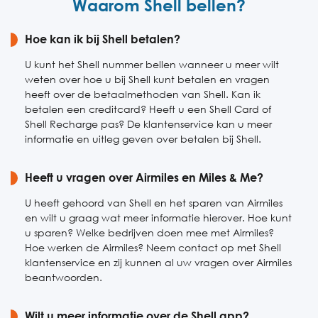
Waarom Shell bellen?
Vrijdag
08:30-17:00
Zaterdag
Hoe kan ik bij Shell betalen?
Gesloten
Zondag
Gesloten
U kunt het Shell nummer bellen wanneer u meer wilt
weten over hoe u bij Shell kunt betalen en vragen
heeft over de betaalmethoden van Shell. Kan ik
betalen een creditcard? Heeft u een Shell Card of
Shell Recharge pas? De klantenservice kan u meer
informatie en uitleg geven over betalen bij Shell.
Heeft u vragen over Airmiles en Miles & Me?
U heeft gehoord van Shell en het sparen van Airmiles
en wilt u graag wat meer informatie hierover. Hoe kunt
u sparen? Welke bedrijven doen mee met Airmiles?
Hoe werken de Airmiles? Neem contact op met Shell
klantenservice en zij kunnen al uw vragen over Airmiles
beantwoorden.
Wilt u meer informatie over de Shell app?