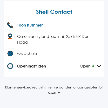
Shell Contact
Toon nummer
Carel van Bylandtlaan 16, 2596 HR Den
Haag
www.shell.nl
Openingstijden
Open
Maandag
08:30-17:00
Dinsdag
08:30-17:00
Klantenservicedirect.nl is niet verbonden of aangesloten bij
Shell.
Woensdag
08:30-17:00
Donderdag
08:30-17:00