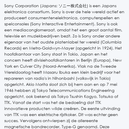
Sony Corporation (Japans: ソニー株式会社) is een Japans
elektronica consortium. Sony is over de hele wereld actief en
produceert consumentenelektronica, computerspellen en
spelconsoles (Sony Interactive Entertainment). Sony is ook
een mediaconglomeraat, omdat het een groot aantal film,
televisie en muziekbedrijven bezit. Zo is Sony onder andere
eigenaar van het oudste platenlabel ter wereld (Columbia
Records) en Metro-Goldwyn-Mayer (opgericht in 1924). Het
hoofdkantoor van Sony staat in Tokio, Japan en het
concern heeft divisiehoofdkantoren in Berlijn (Europa), New
York en Culver City (Noord-Amerika). Vlak na de Tweede
Wereldoorlog heeft Masaru Ibuka een klein bedrijf voor het
repareren van radio's in Nihonbashi (volkswijk in Tokio)
opgericht. Akio Morita sloot zich bij hem aan en op 7 mei
1946 hebben zij Tokyo Telecommunications Engineering
opgericht, ook bekend als Tokyo Tsushin Kogyo, Totsuko of
TTK. Vanaf de start was het de bedoeling dat TTK
innovatieve producten wilde creëren. De eerste uitvinding
van TTK was een elektrische rijstkoker. Dit was echter geen
succes. Vervolgens ontwierpen zij de allereerste
magnetische bandrecorder, Type-G genaamd. Deze