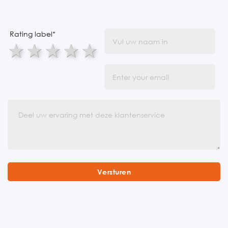
Rating label
*
1 star
2 stars
3 stars
4 stars
5 stars