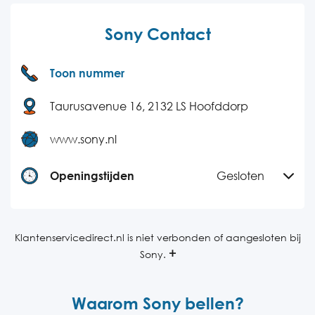
Sony Contact
Toon nummer
Taurusavenue 16, 2132 LS Hoofddorp
www.sony.nl
Openingstijden
Gesloten
Maandag
09:00-18:00
Dinsdag
09:00-18:00
Klantenservicedirect.nl is niet verbonden of aangesloten bij
Sony.
Woensdag
09:00-18:00
Donderdag
09:00-18:00
Waarom Sony bellen?
Vrijdag
09:00-18:00