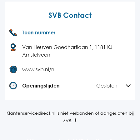
SVB Contact
Toon nummer
Van Heuven Goedhartlaan 1, 1181 KJ
Amstelveen
www.svb.nl/nl
Openingstijden
Gesloten
Maandag
08:00-17:00
Dinsdag
08:00-17:00
Klantenservicedirect.nl is niet verbonden of aangesloten bij
SVB.
Woensdag
08:00-17:00
Donderdag
08:00-17:00