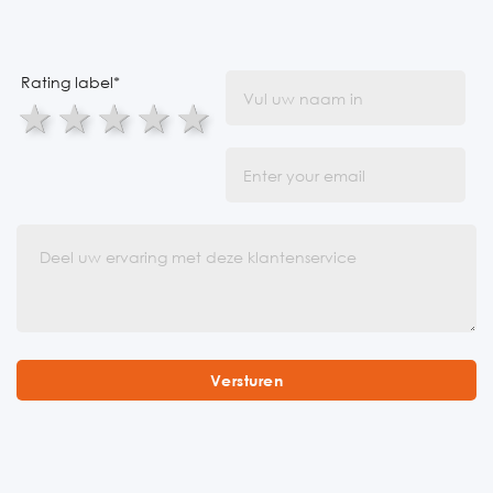
Rating label
*
1 star
2 stars
3 stars
4 stars
5 stars