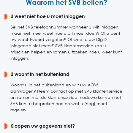
Waarom het SVB bellen?
Vrijdag
08:00-17:00
Zaterdag
U weet niet hoe u moet inloggen
Gesloten
Zondag
Gesloten
Bel het SVB telefoonnummer wanneer u wilt inloggen,
maar niet meer weet hoe u dit moet doen? Of u bent
uw wachtwoord vergeten? Of weet u uw DigiD
inlogcode niet meer? SVB klantenservice kan u
misschien helpen en samen uitzoeken hoe u weer kunt
inloggen.
U woont in het buitenland
Woont u in het buitenland en wilt uw AOW
aanvragen? Neem contact op met SVB klantenservice
en samen met de klantenservice medewerker van het
SVB kunt u bespreken hoe en wat u (nog) moet
regelen.
Kloppen uw gegevens niet?