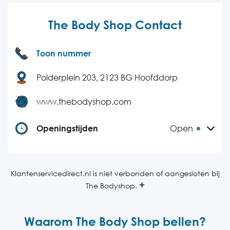
The Body Shop Contact
Toon nummer
Polderplein 203, 2123 BG Hoofddorp
www.thebodyshop.com
Openingstijden
Open
Maandag
10:00-18:00
Dinsdag
10:00-18:00
Klantenservicedirect.nl is niet verbonden of aangesloten bij
The Bodyshop.
Woensdag
10:00-18:00
Donderdag
10:00-18:00
Waarom The Body Shop bellen?
Vrijdag
10:00-18:00