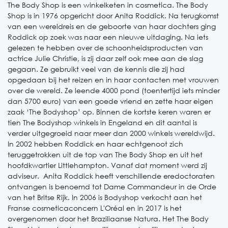
The Body Shop is een winkelketen in cosmetica. The Body
Shop is in 1976 opgericht door Anita Roddick. Na terugkomst
van een wereldreis en de geboorte van haar dochters ging
Roddick op zoek was naar een nieuwe uitdaging. Na iets
gelezen te hebben over de schoonheidsproducten van
actrice Julie Christie, is zij daar zelf ook mee aan de slag
gegaan. Ze gebruikt veel van de kennis die zij had
opgedaan bij het reizen en in haar contacten met vrouwen
over de wereld. Ze leende 4000 pond (toentertijd iets minder
dan 5700 euro) van een goede vriend en zette haar eigen
zaak ‘The Bodyshop’ op. Binnen de kortste keren waren er
tien The Bodyshop winkels in Engeland en dit aantal is
verder uitgegroeid naar meer dan 2000 winkels wereldwijd.
In 2002 hebben Roddick en haar echtgenoot zich
teruggetrokken uit de top van The Body Shop en uit het
hoofdkwartier Littlehampton. Vanaf dat moment werd zij
adviseur. Anita Roddick heeft verschillende eredoctoraten
ontvangen is benoemd tot Dame Commandeur in de Orde
van het Britse Rijk. In 2006 is Bodyshop verkocht aan het
Franse cosmeticaconcern L'Oréal en in 2017 is het
overgenomen door het Braziliaanse Natura. Het The Body