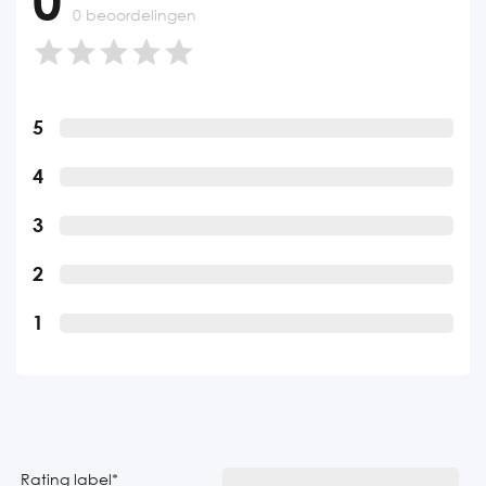
0 beoordelingen
5
4
3
2
1
Rating label
*