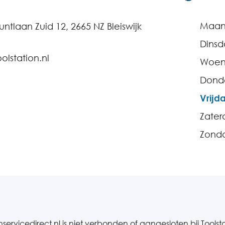
Maa
ntlaan Zuid 12, 2665 NZ Bleiswijk
Dins
lstation.nl
Woen
Dond
Vrijd
Zater
Zond
servicedirect.nl is niet verbonden of aangesloten bij Toolst