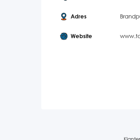
Adres
Brandpu
Website
www.too
Klanten