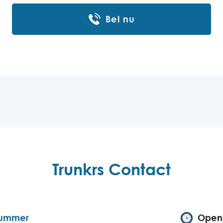
Bel nu
Trunkrs Contact
nummer
Openi