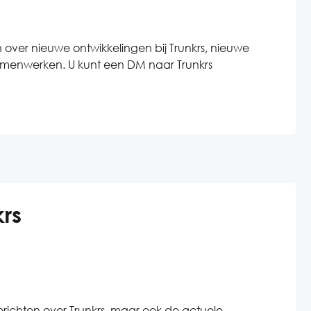
n over nieuwe ontwikkelingen bij Trunkrs, nieuwe
samenwerken. U kunt een DM naar Trunkrs
rs
erichten over Trunkrs, maar ook de actuele