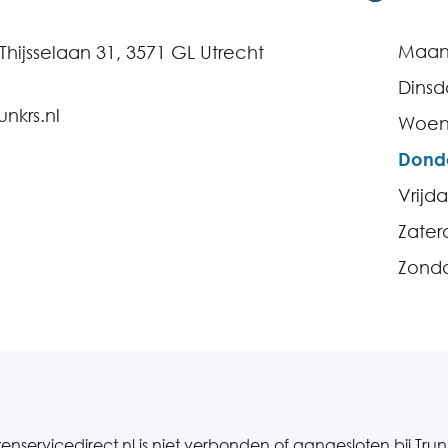
Maa
. Thijsselaan 31, 3571 GL Utrecht
Dins
nkrs.nl
Woen
Dond
Vrijd
Zater
Zond
enservicedirect.nl is niet verbonden of aangesloten bij Trun