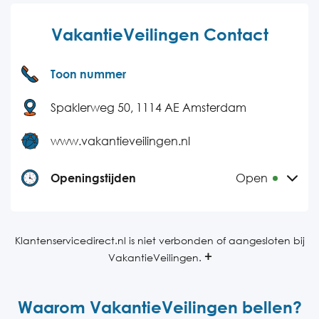
VakantieVeilingen Contact
Toon nummer
Spaklerweg 50, 1114 AE Amsterdam
www.vakantieveilingen.nl
Openingstijden
Open
Maandag
09:00-18:00
Dinsdag
09:00-18:00
Klantenservicedirect.nl is niet verbonden of aangesloten bij
VakantieVeilingen.
Woensdag
09:00-18:00
Donderdag
09:00-18:00
Waarom VakantieVeilingen bellen?
Vrijdag
09:00-18:00