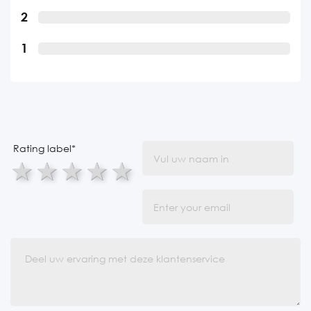
2
1
Rating label
*
1 star
2 stars
3 stars
4 stars
5 stars