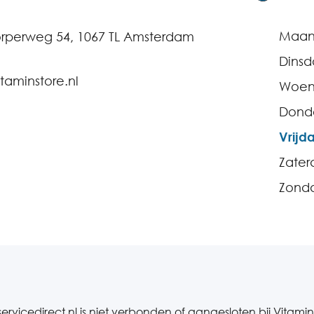
Maa
rperweg 54, 1067 TL Amsterdam
Dins
taminstore.nl
Woen
Dond
Vrijd
Zater
Zond
ervicedirect.nl is niet verbonden of aangesloten bij Vitamin