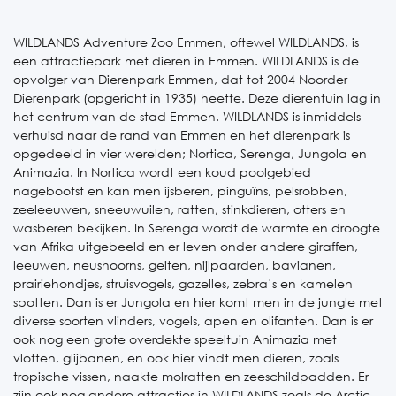
WILDLANDS Adventure Zoo Emmen, oftewel WILDLANDS, is
een attractiepark met dieren in Emmen. WILDLANDS is de
opvolger van Dierenpark Emmen, dat tot 2004 Noorder
Dierenpark (opgericht in 1935) heette. Deze dierentuin lag in
het centrum van de stad Emmen. WILDLANDS is inmiddels
verhuisd naar de rand van Emmen en het dierenpark is
opgedeeld in vier werelden; Nortica, Serenga, Jungola en
Animazia. In Nortica wordt een koud poolgebied
nagebootst en kan men ijsberen, pinguïns, pelsrobben,
zeeleeuwen, sneeuwuilen, ratten, stinkdieren, otters en
wasberen bekijken. In Serenga wordt de warmte en droogte
van Afrika uitgebeeld en er leven onder andere giraffen,
leeuwen, neushoorns, geiten, nijlpaarden, bavianen,
prairiehondjes, struisvogels, gazelles, zebra’s en kamelen
spotten. Dan is er Jungola en hier komt men in de jungle met
diverse soorten vlinders, vogels, apen en olifanten. Dan is er
ook nog een grote overdekte speeltuin Animazia met
vlotten, glijbanen, en ook hier vindt men dieren, zoals
tropische vissen, naakte molratten en zeeschildpadden. Er
zijn ook nog andere attracties in WILDLANDS zoals de Arctic