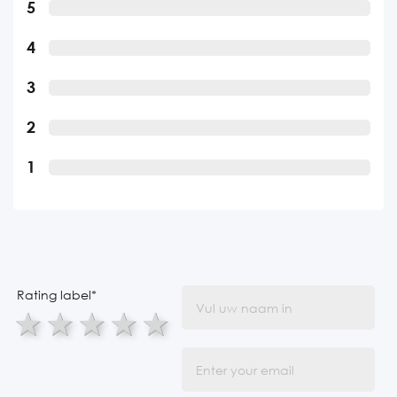
5
4
3
2
1
Rating label
*
1 star
2 stars
3 stars
4 stars
5 stars