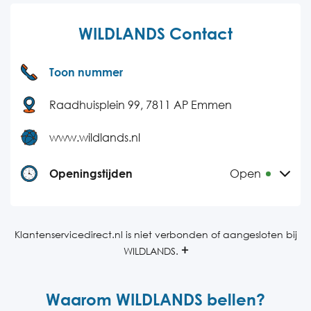
WILDLANDS Contact
Toon nummer
Raadhuisplein 99, 7811 AP Emmen
www.wildlands.nl
Openingstijden
Open
Maandag
10:00-18:00
Dinsdag
10:00-18:00
Klantenservicedirect.nl is niet verbonden of aangesloten bij
WILDLANDS.
Woensdag
10:00-18:00
Donderdag
10:00-18:00
Waarom WILDLANDS bellen?
Vrijdag
10:00-18:00