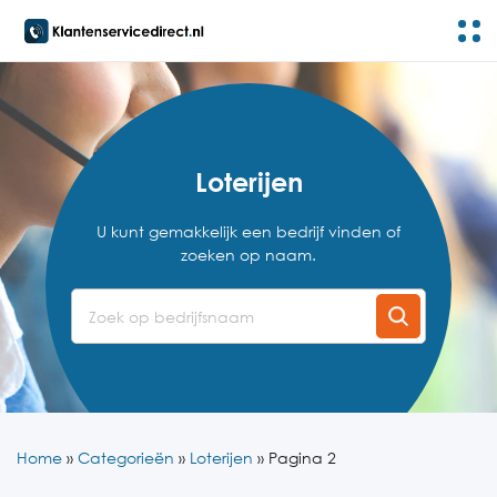
Loterijen
U kunt gemakkelijk een bedrijf vinden of
zoeken op naam.
Home
»
Categorieën
»
Loterijen
»
Pagina 2