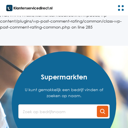
Notice
: Trying to get property 'post_content' of non-object in
/var/www/vhosts/klantenservicedirect.nl/httpdocs/wp-
content/plugins/wp-post-comment-rating/common/class-wp-
post-comment-rating-common.php
on line
285
Supermarkten
U kunt gemakkelijk een bedrijf vinden of
zoeken op naam.