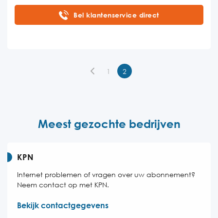
Maandag
08:00-17:00
Bel klantenservice direct
Dinsdag
08:00-17:00
Woensdag
08:00-17:00
Donderdag
08:00-17:00
1
2
Vrijdag
08:00-17:00
Zaterdag
Gesloten
Zondag
Gesloten
Meest gezochte bedrijven
KPN
Internet problemen of vragen over uw abonnement?
Neem contact op met KPN.
Bekijk contactgegevens