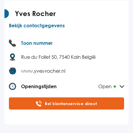
Donderdag
09:00-17:00
Vrijdag
09:00-17:00
Yves Rocher
Zaterdag
Gesloten
Bekijk contactgegevens
Zondag
Gesloten
Toon nummer
Rue du Follet 50, 7540 Kain België
www.yves-rocher.nl
Openingstijden
Open
Maandag
08:00-20:00
Bel klantenservice direct
Dinsdag
08:00-20:00
Woensdag
08:00-20:00