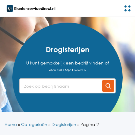
Drogisterijen
U kunt gemakkelijk een bedrijf vinden of
zoeken op naam.
Home
»
Categorieën
»
Drogisterijen
»
Pagina 2