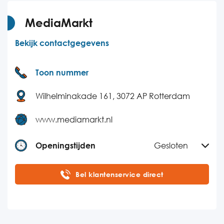
Donderdag
08:30-18:00
Vrijdag
08:30-18:00
MediaMarkt
Zaterdag
Gesloten
Bekijk contactgegevens
Zondag
Gesloten
Toon nummer
Wilhelminakade 161, 3072 AP Rotterdam
www.mediamarkt.nl
Openingstijden
Gesloten
Maandag
08:00-22:00
Bel klantenservice direct
Dinsdag
08:00-22:00
Woensdag
08:00-22:00