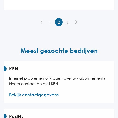
Woensdag
24 uur bereikbaar
Donderdag
24 uur bereikbaar
1
2
3
Vrijdag
24 uur bereikbaar
Zaterdag
24 uur bereikbaar
Zondag
24 uur bereikbaar
Meest gezochte bedrijven
KPN
Internet problemen of vragen over uw abonnement?
Neem contact op met KPN.
Bekijk contactgegevens
PostNL