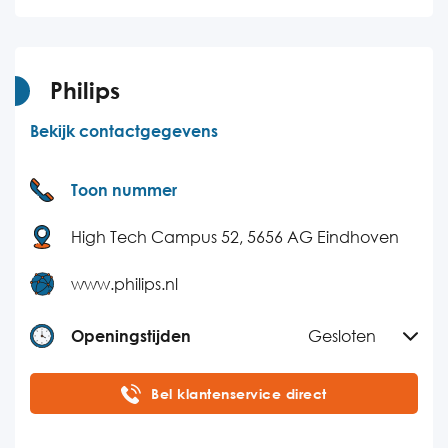
Woensdag
08:30-17:00
Donderdag
08:30-17:00
Vrijdag
08:30-17:00
Philips
Zaterdag
Gesloten
Bekijk contactgegevens
Zondag
Gesloten
Toon nummer
High Tech Campus 52, 5656 AG Eindhoven
www.philips.nl
Openingstijden
Gesloten
Maandag
08:00-20:00
Bel klantenservice direct
Dinsdag
08:00-20:00