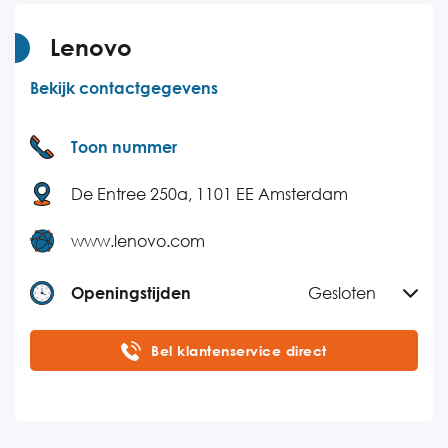
Donderdag
08:30-17:00
Vrijdag
08:30-17:00
Lenovo
Zaterdag
Gesloten
Bekijk contactgegevens
Zondag
Gesloten
Toon nummer
De Entree 250a, 1101 EE Amsterdam
www.lenovo.com
Openingstijden
Gesloten
Maandag
09:00-17:30
Bel klantenservice direct
Dinsdag
09:00-17:30
Woensdag
09:00-17:30