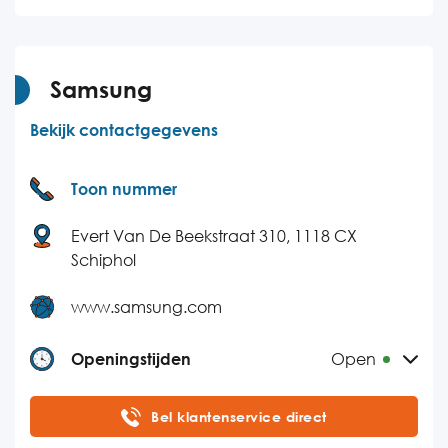
Woensdag
08:00-20:00
Donderdag
08:00-20:00
Vrijdag
08:00-20:00
Samsung
Zaterdag
09:00-18:00
Bekijk contactgegevens
Zondag
Gesloten
Toon nummer
Evert Van De Beekstraat 310, 1118 CX
Schiphol
www.samsung.com
Openingstijden
Open
Maandag
24 uur bereikbaar
Bel klantenservice direct
Dinsdag
24 uur bereikbaar