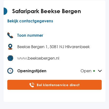
Donderdag
08:30-16:30
Vrijdag
08:30-16:30
Safaripark Beekse Bergen
Zaterdag
Gesloten
Bekijk contactgegevens
Zondag
Gesloten
Toon nummer
Beekse Bergen 1, 5081 NJ Hilvarenbeek
www.beeksebergen.nl
Openingstijden
Open
Maandag
10:00-17:00
Bel klantenservice direct
Dinsdag
10:00-17:00
Woensdag
10:00-17:00