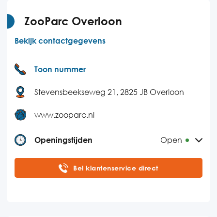
Vrijdag
08:30-17:30
ZooParc Overloon
Zaterdag
Gesloten
Bekijk contactgegevens
Zondag
Gesloten
Toon nummer
Stevensbeekseweg 21, 2825 JB Overloon
www.zooparc.nl
Openingstijden
Open
Maandag
10:00-17:00
Bel klantenservice direct
Dinsdag
10:00-17:00
Woensdag
10:00-17:00
Donderdag
10:00-17:00