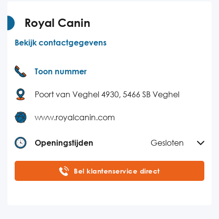
Donderdag
09:00-17:00
Vrijdag
09:00-17:00
Royal Canin
Zaterdag
Gesloten
Bekijk contactgegevens
Zondag
Gesloten
Toon nummer
Poort van Veghel 4930, 5466 SB Veghel
www.royalcanin.com
Openingstijden
Gesloten
Maandag
08:30-16:30
Bel klantenservice direct
Dinsdag
08:30-16:30
Woensdag
08:30-16:30