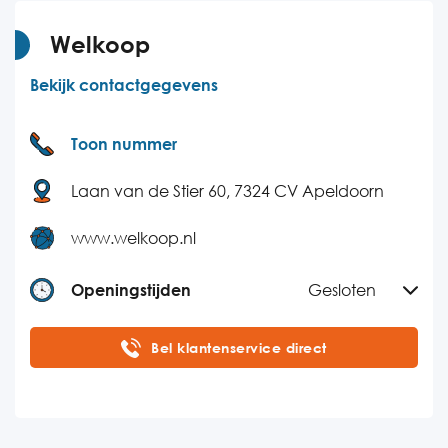
Donderdag
10:00-17:00
Vrijdag
10:00-17:00
Welkoop
Zaterdag
10:00-17:00
Bekijk contactgegevens
Zondag
09:00-17:00
Toon nummer
Laan van de Stier 60, 7324 CV Apeldoorn
www.welkoop.nl
Openingstijden
Gesloten
Maandag
08:30-17:30
Bel klantenservice direct
Dinsdag
08:30-17:30
Woensdag
08:30-17:30
Donderdag
08:30-17:30